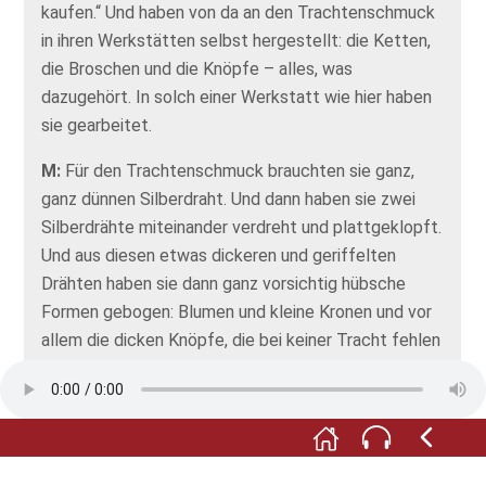
kaufen.“ Und haben von da an den Trachtenschmuck
in ihren Werkstätten selbst hergestellt: die Ketten,
die Broschen und die Knöpfe – alles, was
dazugehört. In solch einer Werkstatt wie hier haben
sie gearbeitet.
M:
Für den Trachtenschmuck brauchten sie ganz,
ganz dünnen Silberdraht. Und dann haben sie zwei
Silberdrähte miteinander verdreht und plattgeklopft.
Und aus diesen etwas dickeren und geriffelten
Drähten haben sie dann ganz vorsichtig hübsche
Formen gebogen: Blumen und kleine Kronen und vor
allem die dicken Knöpfe, die bei keiner Tracht fehlen
dürfen.
F:
Ja, und weil der schmuck so fein gearbeitet ist,
nennt man ihn Silber-Filigran.
Wenn du dir mal anschaust, wie fein und kompliziert