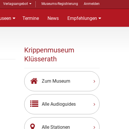
Verlagsangebot
Museums-Registrierung
Anmelden
useen
Termine
News
Empfehlungen
Krippenmuseum
Klüsserath
Zum Museum
Alle Audioguides
Alle Stationen