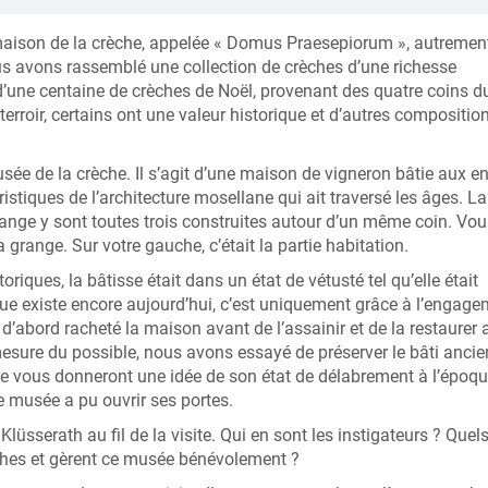
maison de la crèche, appelée « Domus Praesepiorum », autrement 
ous avons rassemblé une collection de crèches d’une richesse
d’une centaine de crèches de Noël, provenant des quatre coins d
roir, certains ont une valeur historique et d’autres compositio
sée de la crèche. Il s’agit d’une maison de vigneron bâtie aux e
istiques de l’architecture mosellane qui ait traversé les âges. La
 grange y sont toutes trois construites autour d’un même coin. Vo
 grange. Sur votre gauche, c’était la partie habitation.
riques, la bâtisse était dans un état de vétusté tel qu’elle était
ue existe encore aujourd’hui, c’est uniquement grâce à l’engag
’abord racheté la maison avant de l’assainir et de la restaurer 
esure du possible, nous avons essayé de préserver le bâti ancie
se vous donneront une idée de son état de délabrement à l’époqu
e musée a pu ouvrir ses portes.
lüsserath au fil de la visite. Qui en sont les instigateurs ? Quel
èches et gèrent ce musée bénévolement ?