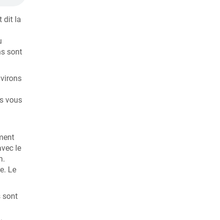
dit la
u
ns sont
nvirons
us vous
ement
avec le
n.
e. Le
s sont