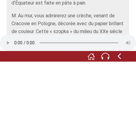
d’Équateur est faite en pâte à pain.
M: Au mur, vous admirerez une crèche, venant de
Cracovie en Pologne, décorée avec du papier brillant
de couleur. Cette « szopka » du milieu du XXe siècle
imite la forme d’une église. La Sainte Famille et les
Rois mages se sont installés sous le portail de
l’église.
Depuis 1927, chaque année à l’approche de Noël, un
grand concours de crèches de Noël est organisé à
Cracovie. Le spécimen que nous présentons ici y a
remporté un premier prix.
F: Et si vous étiez le jury, à qui donneriez-vous le
premier prix ? Ce n’est pas le choix qui manque !
Rendez-vous au deuxième étage pour la suite de
l’exposition.