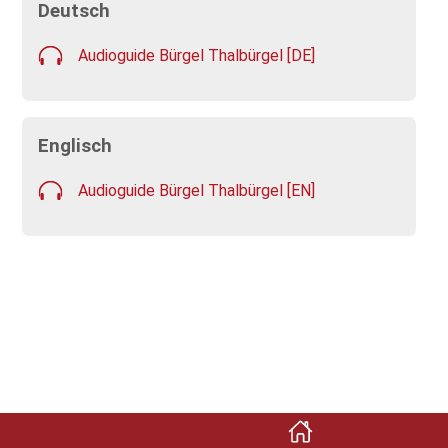
Deutsch
Audioguide Bürgel Thalbürgel [DE]
Englisch
Audioguide Bürgel Thalbürgel [EN]