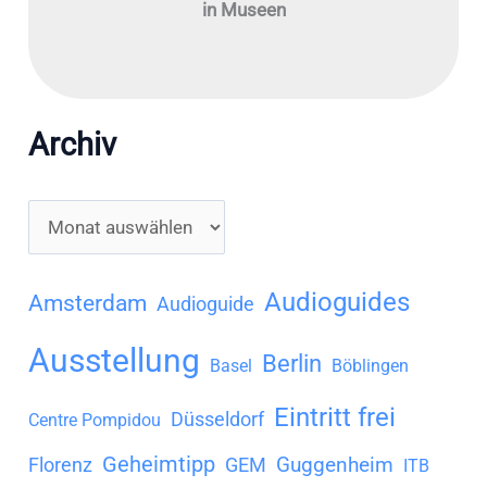
in Museen
Archiv
A
r
c
Audioguides
Amsterdam
Audioguide
h
Ausstellung
Berlin
i
Basel
Böblingen
v
Eintritt frei
Düsseldorf
Centre Pompidou
Geheimtipp
Guggenheim
Florenz
GEM
ITB