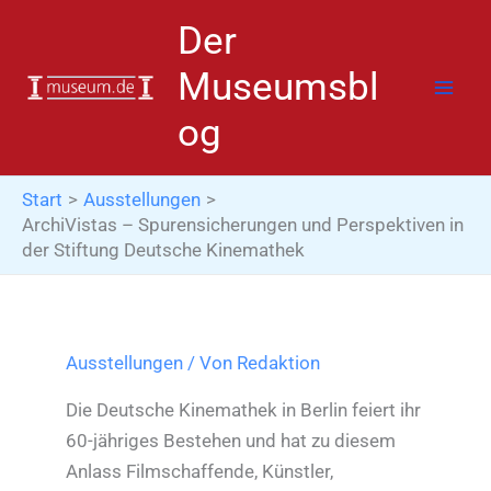
Zum
Der
Inhalt
springen
Museumsbl
og
Start
Ausstellungen
ArchiVistas – Spurensicherungen und Perspektiven in
der Stiftung Deutsche Kinemathek
Ausstellungen
/ Von
Redaktion
Die Deutsche Kinemathek in Berlin feiert ihr
60-jähriges Bestehen und hat zu diesem
Anlass Filmschaffende, Künstler,