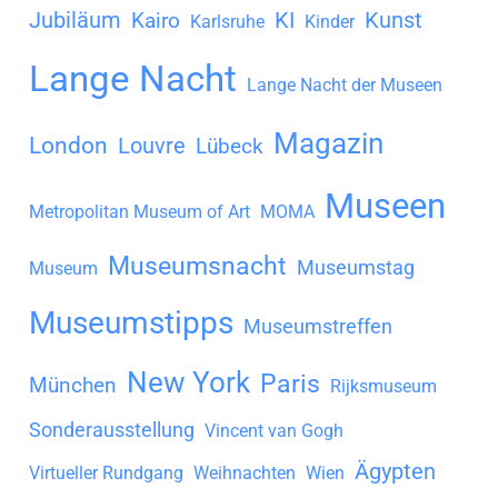
Jubiläum
KI
Kunst
Kairo
Karlsruhe
Kinder
Lange Nacht
Lange Nacht der Museen
Magazin
London
Louvre
Lübeck
Museen
Metropolitan Museum of Art
MOMA
Museumsnacht
Museumstag
Museum
Museumstipps
Museumstreffen
New York
Paris
München
Rijksmuseum
Sonderausstellung
Vincent van Gogh
Ägypten
Virtueller Rundgang
Weihnachten
Wien