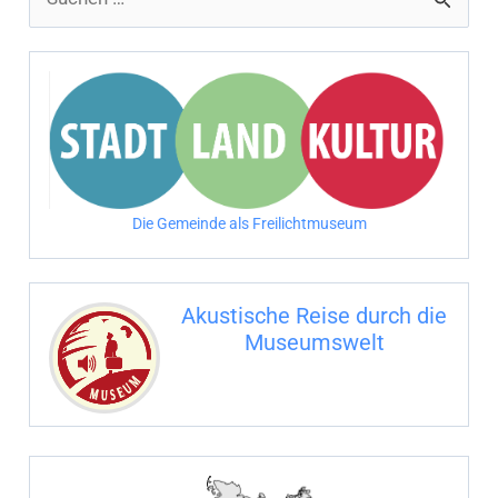
u
c
h
e
n
n
Die Gemeinde als Freilichtmuseum
a
c
Akustische Reise durch die
h
Museumswelt
:
M
U
E
M
S
U