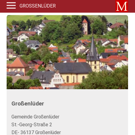
GROSSENLÜDER
Großenlüder
Gemeinde Großenlüder
St.-Georg-Straße 2
DE- 36137 Großenlüder