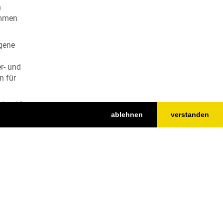
n
ommen
igene
r- und
n für
des 19.
ablehnen
verstanden
n
Nach oben