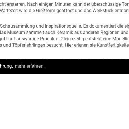
cht erstarren. Nach einigen Minuten kann der überschüssige To
 Wartezeit wird die Gießform geöffnet und das Werkstück entn
 Schausammlung und Inspirationsquelle. Es dokumentiert die e
enn das Museum sammelt auch Keramik aus anderen Regionen und
iff auf auswärtige Produkte. Gleichzeitig entsteht eine Modellie
und Töpferlehrlingen besucht. Hier erlenen sie Kunstfertigkeite
schon auf ein neues Dilemma, in dem die Bürgeler Töpfer Ende 
ahrung.
mehr erfahren.
t ihren antikisierenden Ornamenten zeugen zwar von höchster
 wirken diese überladenen Formen wie aus der Zeit gefallen. De
Login
|
FAQ