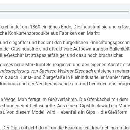
rei findet um 1860 ein jähes Ende. Die Industrialisierung erfass
che Konkurrenzprodukte aus Fabriken den Markt:
er und eleganter und bedient den bürgerlichen Einrichtungsgesc
hen der Glasindustrie sind attraktivere Aufbewahrungsmöglichkeit
e-Geschirr ist strapazierfähiger und dazu noch bruchsicher.
f dieses neue Marktumfeld reagieren und den eigenen Absatz sic
andesregierung von Sachsen-Weimar-Eisenach
entstehen mehrer
 auch Kunst- und Ziergefäße in kleinindustrieller Manier ferti
storismus und der Neo-Renaissance auf und bedienen das bürger
ue Wege: Man fertigt im Gießverfahren. Die Ofenkachel mit dem
 verbundenen Arbeitsschritte: Aus einem Gipsblock wird ein Mode
hat. Von diesem Modell wird – ebenfalls in Gips – die Gießform
 Der Gips entzieht dem Ton die Feuchtigkeit, trocknet ihn an de