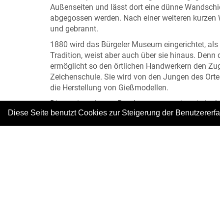
Außenseiten und lässt dort eine dünne Wandschi
abgegossen werden. Nach einer weiteren kurzen
und gebrannt.
1880 wird das Bürgeler Museum eingerichtet, als
Tradition, weist aber auch über sie hinaus. D
ermöglicht so den örtlichen Handwerkern den Zugr
Zeichenschule. Sie wird von den Jungen des Ortes 
die Herstellung von Gießmodellen.
Die zwei opulenten Prunkvasen verweisen jedoch 
Diese Seite benutzt Cookies zur Steigerung der Benutzererf
Jahrhunderts stecken: Die prächtigen Gefäße mi
handwerklicher Perfektion. Doch bereits um 1900
Bürgeler Töpfern droht die nächste Krise.
|