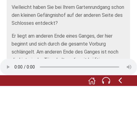
Vielleicht haben Sie bei Ihrem Gartenrundgang schon
den kleinen Gefängnishof auf der anderen Seite des
Schlosses entdeckt?
Er liegt am anderen Ende eines Ganges, der hier
beginnt und sich durch die gesamte Vorburg
schlängelt. Am anderen Ende des Ganges ist noch
die historische Tür erhalten, die mit kräftigen
Hammerschlägen gegen das Schloss geöffnet
werden muss.
In dem Gang, von dem die Gefängniszellen abgingen,
ist die älteste sichtbare Mauer des Schlosses
erhalten, die auf dem natürlichen Felsen aufsitzt.
Der Gefängnistrakt ist im Rahmen einer Führung zu
besichtigen.
Alle Abbildungen: © Museum Schloss Klippenstein