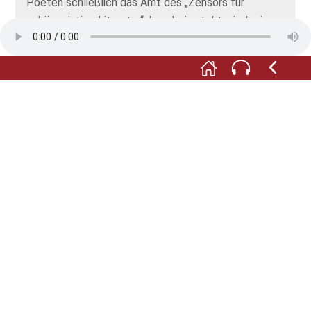
Poeten schließlich das Amt des „Zensors für
schöngeistige Literatur“. Langbein steht wieder in
Lohn und Brot. Angeblich soll er sogar eigene
Jugendwerke auf den Index gesetzt und aus den
Katalogen der Leihbibliotheken gestrichen haben.
Doch vielleicht ist dies auch nur die gezielt
gestreute Legende eines allzu phantasiebegabten
Schriftstellers?
Eins jedoch ist sicher: Seit 1885, knapp 50 Jahre
nach Langbeins Tod, trägt die Straße, die direkt vor
dem Schloss vorbeiführt, den Namen
„Langbeinstraße“. Sie erinnert so an den Dichter, und
darüber hinaus an den Vater und Großvater Langbein,
die als Amtmänner auf dem Schloss lebten.
_____________________________________
Lesung Langbein: CD „Ein leerer Topf braucht keinen