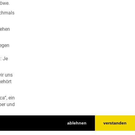
 Löwe.
ochmals
iehen
gegen
: Je
ir uns
gehört
ca“, ein
per und
ablehnen
verstanden
wiegt
einen