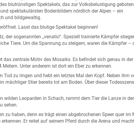
 des blutrünstigen Spektakels, das zur Volksbelustigung geboten
nd spektakulärsten Bodenbildern nördlich der Alpen – ein
ich und bildgewaltig.
d eröffnet. Lasst das blutige Spektakel beginnen!
z, der sogenannten „venatio“. Speziell trainierte Kämpfer stiegen
iche Tiere. Um die Spannung zu steigern, waren die Kämpfer – 
.
das zentrale Motiv des Mosaiks. Es befindet sich genau in der 
4 Metern. Unter anderem ist dort ein Eber zu erkennen.
em Tod zu ringen und hebt ein letztes Mal den Kopf. Neben ihm v
ein mächtiger Stier bereits tot am Boden. Über dieser Todesszene 
nen wilden Leoparden in Schach, rammt dem Tier die Lanze in de
zu sehen.
en zu haben, denn es trägt einen abgebrochenen Speer quer im 
u erkennen. Er reitet auf seinem Pferd durch die Arena und mach