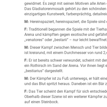
gewidmet. Es zeigt mit seinen Motiven alle Arten
Das Gladiatorenmosaik gehört zu den schönsten u
einzigartiges Kunstwerk, farbenprächtig, detailre
M:
Hereinspaziert, hereinspaziert, die Spiele sin
F:
Traditionell begannen die Spiele mit der Tierhat
Arena und kämpften gegen exotische und gefährl
„venatores“ oder „bestarii“ – nur leicht bewaffnet
M:
Dieser Kampf zwischen Mensch und Tier bildet 
ist kreisrund, mit einem Durchmesser von rund 2,
F:
Er ist bereits schwer verwundet, scheint mit d
ein Rothirsch im Sand der Arena. Vor ihnen liegt 
„bestiarius“ dargestellt.
M:
Der Kämpfer ist zu Fuß unterwegs, er hält ei
und das Blut spritzt heraus. Daneben ist ein Bär 
F:
Das Tier scheint den Kampf für sich entschied
Oberhalb dieser Szene ist ein weiterer Kämpfer z
auf einen Steinbock.