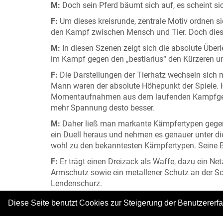
M:
Doch sein Pferd bäumt sich auf, es scheint si
F:
Um dieses kreisrunde, zentrale Motiv ordnen si
den Kampf zwischen Mensch und Tier. Doch diese
M:
In diesen Szenen zeigt sich die absolute Überl
im Kampf gegen den „bestiarius“ den Kürzeren un
F:
Die Darstellungen der Tierhatz wechseln sic
Mann waren der absolute Höhepunkt der Spiele. 
Momentaufnahmen aus dem laufenden Kampfgesche
mehr Spannung desto besser.
M:
Daher ließ man markante Kämpfertypen gegenein
ein Duell heraus und nehmen es genauer unter die
wohl zu den bekanntesten Kämpfertypen. Seine 
F:
Er trägt einen Dreizack als Waffe, dazu ein Net
Armschutz sowie ein metallener Schutz an der Sc
Lendenschurz.
M:
Der Schutz des „retiarius“ mag spärlich wirke
Diese Seite benutzt Cookies zur Steigerung der Benutzererf
Dadurch ist er besonders beweglich und schnell. 
um die 18 Kilogramm. Er trägt einen großen, re