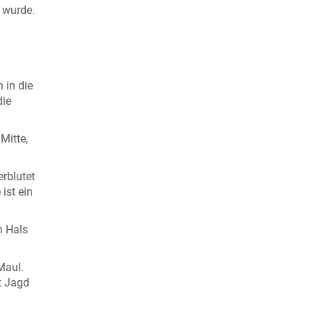
 wurde.
 in die
die
Mitte,
erblutet
ist ein
n Hals
Maul.
t Jagd