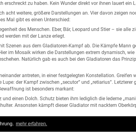
ch erschreckt zu haben. Kein Wunder direkt vor ihnen lauert ein
ch acht weitere, größere Darstellungen an. Vier davon zeigen n
s Mal gibt es einen Unterschied:
egenheit des Menschen. Eber, Bär, Leopard und Stier – sie alle z
d werden mit der Lanze erlegt.
h mit Szenen aus dem Gladiatoren-Kampf ab. Die Kämpfe Mann 
Hier im Mosaik wirken die Darstellungen extrem dynamisch, wie
hen. Natürlich gab es auch bei den Gladiatoren das Prinzip
ander antreten, in einer festgelegten Konstellation. Greifen w
 Lupe: der Kampf zwischen „secutor“ und „retiarius“. Letzterer 
Bewaffnung ist besonders markant:
z und einen Dolch. Schutz bieten ihm lediglich die lederne „mani
hulter. Ansonsten kämpft dieser Gladiator mit nacktem Oberkör
n. Dafür wiegt seine Ausrüstung aber nur etwa acht Kilogramm.
ahrung.
mehr erfahren.
Ganz anders als sein Gegner, der „secutor“. Dessen Ausrüstung 
chteckigen Schild, Beinschienen, Bandagen und Gamaschen und 