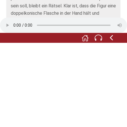
sein soll, bleibt ein Rätsel. Klar ist, dass die Figur eine
doppelkonische Flasche in der Hand hält und
genüsslich daraus trinkt. Um 1500 waren solche
Flaschen im süddeutschen Raum in Mode – und
wurden gerne zur Aufbewahrung von Branntwein
hergenommen.
F:
Der Apostel muss also ein Schnapstrinker
gewesen sein! Es ist damit die wohl älteste
figürliche Darstellung eines Schnapstrinkers in
Deutschland. In der Vitrine sehen Sie Reste einer
solchen doppelkonischen Flasche aus dem
Bönnigheimer Stadtgraben sowie eine
Rekonstruktion.
M:
Na dann, zum Wohl!
Foto: © Förderverein Museum im Steinhaus e.V.