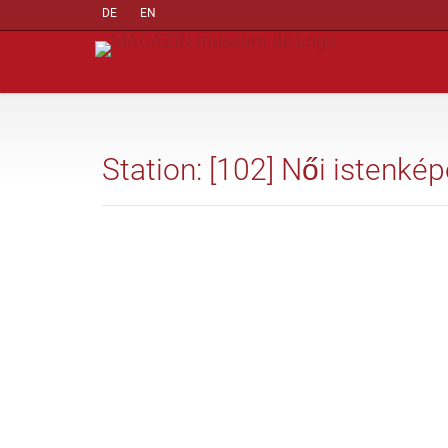
DE
EN
Station: [102] Női istenké