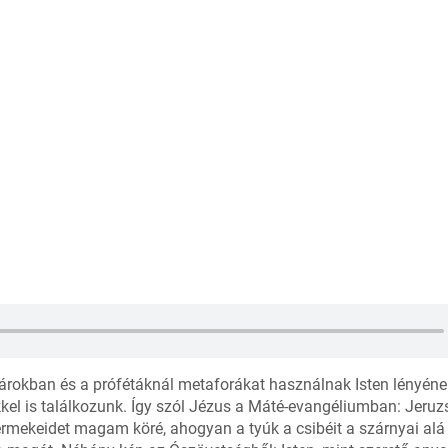
tárokban és a prófétáknál metaforákat használnak Isten lényéne
pekkel is találkozunk. Így szól Jézus a Máté-evangéliumban: Jeru
mekeidet magam köré, ahogyan a tyúk a csibéit a szárnyai alá 