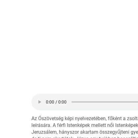
Az Ószövetség képi nyelvezetében, főként a zsol
leírására. A férfi Istenképek mellett női Istenké
Jeruzsálem, hányszor akartam összegyűjteni gyer