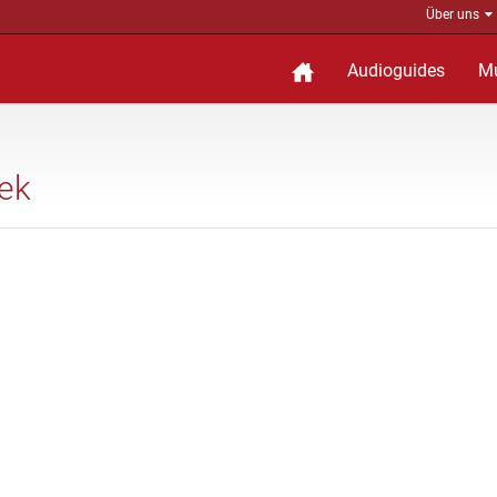
Über uns
Audioguides
M
pek