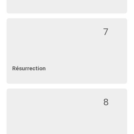
7
Résurrection
8