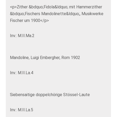
<p>Zither &bdquo;Fidola&ldquo; mit Hammerzither
&bdquo;Fischers Mandolinette&ldquo;, Musikwerke
Fischer um 1900</p>
Inv.: M.II.Ma.2
Mandoline, Luigi Embergher, Rom 1902
Inv.: M.II.La.4
Siebensaitige doppelchörige Stössel-Laute
Inv.: M.II.La.5