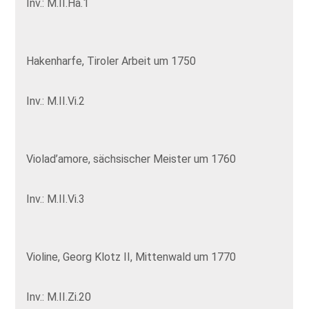
Inv.: M.II.Ha.1
Hakenharfe, Tiroler Arbeit um 1750
Inv.: M.II.Vi.2
Violad’amore, sächsischer Meister um 1760
Inv.: M.II.Vi.3
Violine, Georg Klotz II, Mittenwald um 1770
Inv.: M.II.Zi.20