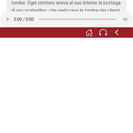
tombe. Ogni cimitero aveva al suo interno la bottega
di uno scalpellino, che realizzava le tombe dei clienti
più agiati. Nell’episodio „La cena di Trimalchione“,
tratta dal Satyricon, Petronio racconta i retroscena
di un sontuoso funerale. Durante una cena, un ricco
liberto si intrattiene a parlare con un architetto della
sua tomba. Oltre al suo nome, pretende che vi sia
applicato anche un orologio solare, di modo che il
viandante che ci passa davanti possa leggere non
solo il nome del defunto, ma anche l’ora. Così,
lasciando la città, saprà già se riuscirà a raggiungere
la sua meta prima del buio. In tono satirico Petronio
sottolinea come per i Romani fosse importante il
nome della propria famiglia e della gens a cui si
apparteneva. La monumentalità delle tombe mirava
proprio a perpetuarne il ricordo nei posteri.