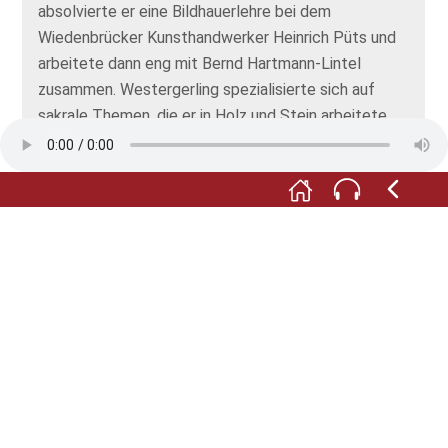
absolvierte er eine Bildhauerlehre bei dem
Wiedenbrücker Kunsthandwerker Heinrich Püts und
arbeitete dann eng mit Bernd Hartmann-Lintel
zusammen. Westergerling spezialisierte sich auf
sakrale Themen, die er in Holz und Stein arbeitete.
Wenn Sie mehr über die Kunst und die Künstler der
Wiedenbrücker Schule erfahren möchten: Hinter
dem Wohnheim, nur wenige Schritte von hier über
den rückwärtigen Parkplatz,
erreichen Sie das
Wiedenbrücker Schule Museum, das Sie über die
Künstler der Stadt und deren kirchliches Wirken
informiert.
Wenn Sie wissen wollen, was es mit dem Heiligen
Aegidius und seiner Hirschkuh auf sich hat, wählen
Sie die Nummer 121.1. Hier hören Sie einen Auszug
aus der Legenda Aurea, der mittelalterlichen
Sammlung von Heiligenlegenden.