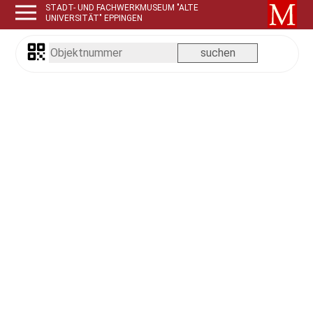
STADT- UND FACHWERKMUSEUM "ALTE
UNIVERSITÄT" EPPINGEN