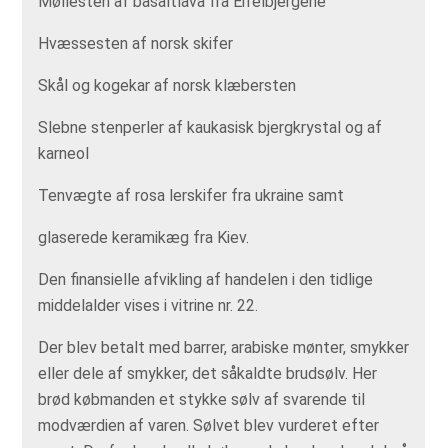
Møllesten af basaltlava fra Eifelbjergene
Hvæssesten af norsk skifer
Skål og kogekar af norsk klæbersten
Slebne stenperler af kaukasisk bjergkrystal og af
karneol
Tenvægte af rosa lerskifer fra ukraine samt
glaserede keramikæg fra Kiev.
Den finansielle afvikling af handelen i den tidlige
middelalder vises i vitrine nr. 22.
Der blev betalt med barrer, arabiske mønter, smykker
eller dele af smykker, det såkaldte brudsølv. Her
brød købmanden et stykke sølv af svarende til
modværdien af varen. Sølvet blev vurderet efter