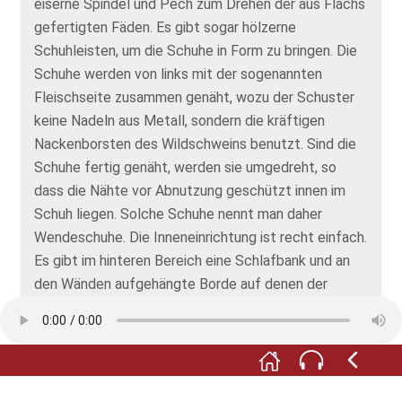
eiserne Spindel und Pech zum Drehen der aus Flachs
gefertigten Fäden. Es gibt sogar hölzerne
Schuhleisten, um die Schuhe in Form zu bringen. Die
Schuhe werden von links mit der sogenannten
Fleischseite zusammen genäht, wozu der Schuster
keine Nadeln aus Metall, sondern die kräftigen
Nackenborsten des Wildschweins benutzt. Sind die
Schuhe fertig genäht, werden sie umgedreht, so
dass die Nähte vor Abnutzung geschützt innen im
Schuh liegen. Solche Schuhe nennt man daher
Wendeschuhe. Die Inneneinrichtung ist recht einfach.
Es gibt im hinteren Bereich eine Schlafbank und an
den Wänden aufgehängte Borde auf denen der
Hausrat aufbewahrt wird, der aus einfachem
Holzgeschirr und Tongefäßen besteht. Hier sind die
Lebensmittel zumindest vor den Haustieren wie
Hunden, Schweinen und Hühnern geschützt.
Arbeitsmaterial, Kleidung und sonstiges