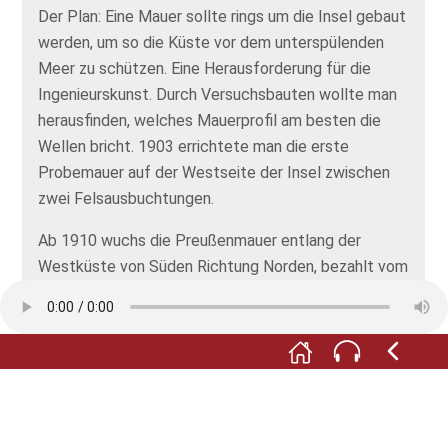
Der Plan: Eine Mauer sollte rings um die Insel gebaut
werden, um so die Küste vor dem unterspülenden
Meer zu schützen. Eine Herausforderung für die
Ingenieurskunst. Durch Versuchsbauten wollte man
herausfinden, welches Mauerprofil am besten die
Wellen bricht. 1903 errichtete man die erste
Probemauer auf der Westseite der Insel zwischen
zwei Felsausbuchtungen.
Ab 1910 wuchs die Preußenmauer entlang der
Westküste von Süden Richtung Norden, bezahlt vom
Königreich Preußen, dem Helgoland zugeordnet war.
Kaiser Wilhelm II schaffte es nicht mehr das Projekt
zu beenden. Die Mauer wurde im Zweiten Weltkrieg
weitergebaut und schließlich im britischen
Bombenhagel zerstört.
Heute zieht sich eine neu errichtet Mauer entlang