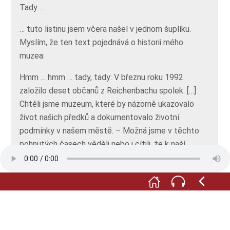
Tady …
… tuto listinu jsem včera našel v jednom šuplíku.
Myslím, že ten text pojednává o historii mého
muzea:
Hmm … hmm … tady, tady: V březnu roku 1992
založilo deset občanů z Reichenbachu spolek. […]
Chtěli jsme muzeum, které by názorně ukazovalo
život našich předků a dokumentovalo životní
podmínky v našem městě. – Možná jsme v těchto
pohnutých časech věděli nebo i cítili, že k naší
občanské identitě nesporně patří znalost naší
vlastní minulosti a historie naší městské obce.
Hmm, to napsali moc hezky! Hm! A dál tady stojí:
Naše muzeum občanů-rolníků zaujímá v rámci spolku
oblastních muzeí zvláštní místo. Adresa „Görlitzer