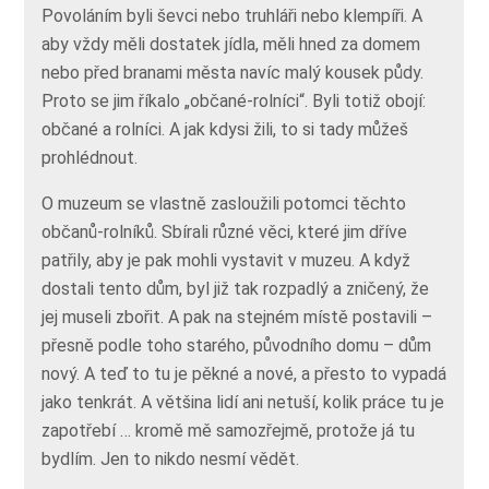
Povoláním byli ševci nebo truhláři nebo klempíři. A
aby vždy měli dostatek jídla, měli hned za domem
nebo před branami města navíc malý kousek půdy.
Proto se jim říkalo „občané-rolníci“. Byli totiž obojí:
občané a rolníci. A jak kdysi žili, to si tady můžeš
prohlédnout.
O muzeum se vlastně zasloužili potomci těchto
občanů-rolníků. Sbírali různé věci, které jim dříve
patřily, aby je pak mohli vystavit v muzeu. A když
dostali tento dům, byl již tak rozpadlý a zničený, že
jej museli zbořit. A pak na stejném místě postavili –
přesně podle toho starého, původního domu – dům
nový. A teď to tu je pěkné a nové, a přesto to vypadá
jako tenkrát. A většina lidí ani netuší, kolik práce tu je
zapotřebí … kromě mě samozřejmě, protože já tu
bydlím. Jen to nikdo nesmí vědět.