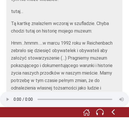
tutaj…
Tą kartkę znalazłem wczoraj w szufladzie. Chyba
chodzi tutaj on historię mojego muzeum:
Hmm…hmmm…..w marcu 1992 roku w Reichenbach
zebrało się dziesięć obywatelek i obywateli aby
założyć stowarzyszenie (…) Pragniemy muzeum
pokazującego i dokumentującego warunki i historie
życia naszych przodków w naszym mieście. Mamy
potrzebę w tym czasie pełnym zmian, że do
odnalezienia własnej tożsamości jako ludzie i
obywatele potrzebna nam wiedza na temat własnej
przeszłości oraz informacje o społeczności miejskiej.
Hach! Jak ładnie to powiedział! A teraz dalej:
W związku naszych muzeów muzeum mieszczan