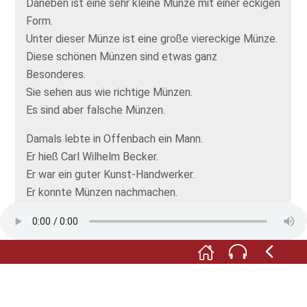
Daneben ist eine sehr kleine Münze mit einer eckigen
Form.
Unter dieser Münze ist eine große viereckige Münze.
Diese schönen Münzen sind etwas ganz
Besonderes.
Sie sehen aus wie richtige Münzen.
Es sind aber falsche Münzen.
Damals lebte in Offenbach ein Mann.
Er hieß Carl Wilhelm Becker.
Er war ein guter Kunst-Handwerker.
Er konnte Münzen nachmachen.
Diese Münzen sahen aus wie echt.
Aber es waren falsche Münzen.
Carl Wilhelm Becker war ein Münz-Fälscher.
Aber er musste dafür
nicht
ins Gefängnis.
Denn Carl Wilhelm Becker machte nur ganz alte
Münzen nach.