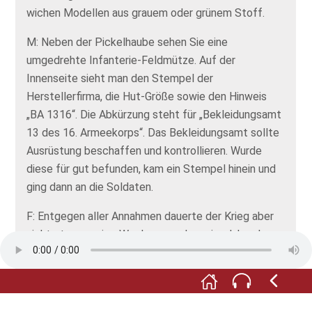
wichen Modellen aus grauem oder grünem Stoff.
M: Neben der Pickelhaube sehen Sie eine
umgedrehte Infanterie-Feldmütze. Auf der
Innenseite sieht man den Stempel der
Herstellerfirma, die Hut-Größe sowie den Hinweis
„BA 1316“. Die Abkürzung steht für „Bekleidungsamt
13 des 16. Armeekorps“. Das Bekleidungsamt sollte
Ausrüstung beschaffen und kontrollieren. Wurde
diese für gut befunden, kam ein Stempel hinein und
ging dann an die Soldaten.
F: Entgegen aller Annahmen dauerte der Krieg aber
nicht etwa wenige Wochen, sondern vier Jahre. In
dieser Zeit wurden in den Lazaretten in Ludwigsburg
rund 12 000 Kranke und Verwundete behandelt. Die
meisten Soldaten wurde aber nicht etwa durch das
erstmals eingesetzte Giftgas verletzt oder durch