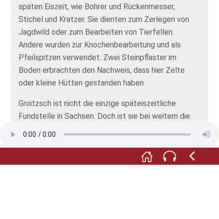
späten Eiszeit, wie Bohrer und Rückenmesser,
Stichel und Kratzer. Sie dienten zum Zerlegen von
Jagdwild oder zum Bearbeiten von Tierfellen.
Andere wurden zur Knochenbearbeitung und als
Pfeilspitzen verwendet. Zwei Steinpflaster im
Boden erbrachten den Nachweis, dass hier Zelte
oder kleine Hütten gestanden haben.
Groitzsch ist nicht die einzige späteiszeitliche
Fundstelle in Sachsen. Doch ist sie bei weitem die
fundreichste. Aufgrund der hohen Fundmenge und
der guten Dokumentation können Steinschlagplätze
und Arbeitsbereiche unterschieden werden. Spuren
aller Produktionsschritte vom Rohmaterial bis zum
fertigen Steinwerkzeug lassen sich erkennen. Doch
nicht nur deshalb ist Groitzsch so bemerkenswert.
Hier wurde das erste Kunstwerk in Sachsen
entdeckt: ein Schieferplättchen mit