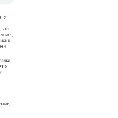
. У
, что
ен меч,
ись к
ней
ладки
ят о
ал
е
х
лами,