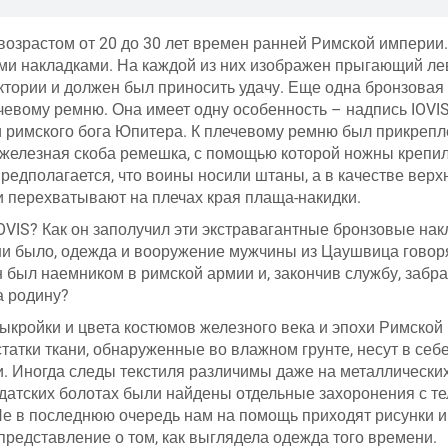
возрастом от 20 до 30 лет времен ранней Римской империи.
ми накладками. На каждой из них изображен прыгающий лев
тории и должен был приносить удачу. Еще одна бронзовая
чевому ремню. Она имеет одну особенность – надпись IOVIS
 римского бога Юпитера. К плечевому ремню был прикрепл
 железная скоба ремешка, с помощью которой ножны крепил
редполагается, что воины носили штаны, а в качестве верх
 перехватывают на плечах края плаща-накидки.
OVIS? Как он заполучил эти экстравагантные бронзовые нак
ни было, одежда и вооружение мужчины из Цаушвица говор
н был наемником в римской армии и, закончив службу, забр
а родину?
выкройки и цвета костюмов железного века и эпохи Римской
татки ткани, обнаруженные во влажном грунте, несут в себ
ни. Иногда следы текстиля различимы даже на металлически
 датских болотах были найдены отдельные захоронения с те
Не в последнюю очередь нам на помощь приходят рисунки и
представление о том, как выглядела одежда того времени.