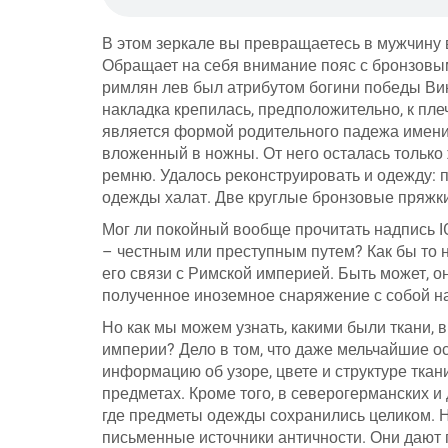
В этом зеркале вы превращаетесь в мужчину 
Обращает на себя внимание пояс с бронзовы
римлян лев был атрибутом богини победы Вик
накладка крепилась, предположительно, к пле
является формой родительного падежа имени
вложенный в ножны. От него осталась только
ремню. Удалось реконструировать и одежду: п
одежды халат. Две круглые бронзовые пряжки
Мог ли покойный вообще прочитать надпись I
– честным или преступным путем? Как бы то 
его связи с Римской империей. Быть может, о
полученное иноземное снаряжение с собой н
Но как мы можем узнать, какими были ткани, 
империи? Дело в том, что даже мельчайшие ос
информацию об узоре, цвете и структуре тка
предметах. Кроме того, в северогерманских и
где предметы одежды сохранились целиком. 
письменные источники античности. Они дают 