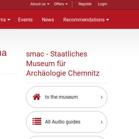
About us
Offers
Register
Login
ms
Events
News
Recommendations
на
smac - Staatliches
Museum für
Archäologie Chemnitz
to the museum
All Audio guides