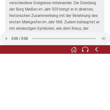
verschiedene Ereignisse miteinander. Die Gründung
der Burg Meißen im Jahr 929 bringt er in direkten,
historischen Zusammenhang mit der Belehnung des
ersten Markgrafen im Jahr 968. Zudem behauptet er
mit eindeutigen Symbolen, wie dem Kreuz, der
Urkunde und einer Burg aus Stein, die Überlegenheit
der deutschsprachigen Eroberer über die ansässigen
Slawen. Auf diese Weise konstruiert Anton Dietrich
sächsische Geschichte und erzählt sie neu.
Die ungewöhnliche Präsentation des Wandbildes
verweist auf die Unstimmigkeit seiner Aussage:
Zusammen mit Dietrichs Deutung der Ereignisse
zerfällt es in drei Teile.
Ein anderes Geschichtsbild entsteht, wenn wir nun
archäologische Funde sowie schriftliche
Überlieferungen zu Wort kommen lassen.