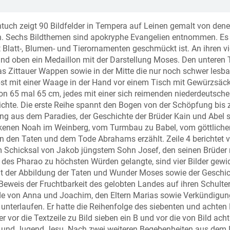
ntuch zeigt 90 Bildfelder in Tempera auf Leinen gemalt von den
n. Sechs Bildthemen sind apokryphe Evangelien entnommen. Es
 Blatt-, Blumen- und Tierornamenten geschmückt ist. An ihren vi
nd oben ein Medaillon mit der Darstellung Moses. Den unteren T
s Zittauer Wappen sowie in der Mitte die nur noch schwer lesba
elbst mit einer Waage in der Hand vor einem Tisch mit Gewürzsäc
 von 65 mal 65 cm, jedes mit einer sich reimenden niederdeutsch
chichte. Die erste Reihe spannt den Bogen von der Schöpfung bis
bung aus dem Paradies, der Geschichte der Brüder Kain und Abel 
trunkenen Noah im Weinberg, vom Turmbau zu Babel, vom göttliche
 den Taten und dem Tode Abrahams erzählt. Zeile 4 berichtet 
 Schicksal von Jakob jüngstem Sohn Josef, den seinen Brüder
 des Pharao zu höchsten Würden gelangte, sind vier Bilder gewi
mit der Abbildung der Taten und Wunder Moses sowie der Geschi
 Beweis der Fruchtbarkeit des gelobten Landes auf ihren Schulte
ende von Anna und Joachim, den Eltern Marias sowie Verkündigu
 unterlaufen. Er hatte die Reihenfolge des siebenten und achten 
r vor die Textzeile zu Bild sieben ein B und vor die von Bild acht
heit und Jugend Jesu. Nach zwei weiteren Begebenheiten aus dem