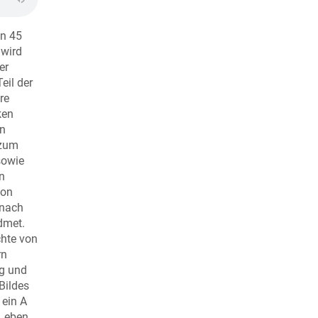
en 45
 wird
er
eil der
re
ken
en
 zum
sowie
n
von
 nach
dmet.
chte von
rn
ng und
Bildes
 ein A
 Leben