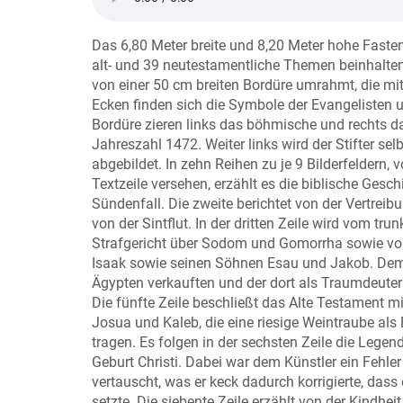
Das 6,80 Meter breite und 8,20 Meter hohe Faste
alt- und 39 neutestamentliche Themen beinhalte
von einer 50 cm breiten Bordüre umrahmt, die mit
Ecken finden sich die Symbole der Evangelisten u
Bordüre zieren links das böhmische und rechts da
Jahreszahl 1472. Weiter links wird der Stifter s
abgebildet. In zehn Reihen zu je 9 Bilderfeldern,
Textzeile versehen, erzählt es die biblische Ges
Sündenfall. Die zweite berichtet von der Vertrei
von der Sintflut. In der dritten Zeile wird vom 
Strafgericht über Sodom und Gomorrha sowie von
Isaak sowie seinen Söhnen Esau und Jakob. Dem
Ägypten verkauften und der dort als Traumdeuter
Die fünfte Zeile beschließt das Alte Testament 
Josua und Kaleb, die eine riesige Weintraube als
tragen. Es folgen in der sechsten Zeile die Leg
Geburt Christi. Dabei war dem Künstler ein Fehler
vertauscht, was er keck dadurch korrigierte, dass e
setzte. Die siebente Zeile erzählt von der Kind