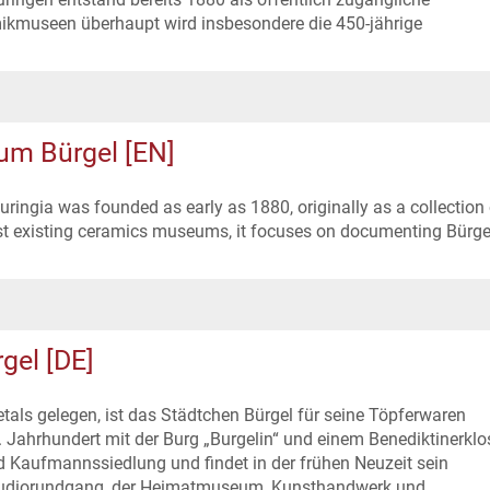
ikmuseen überhaupt wird insbesondere die 450-jährige
m Bürgel [EN]
ringia was founded as early as 1880, originally as a collection 
est existing ceramics museums, it focuses on documenting Bürge
gel [DE]
etals gelegen, ist das Städtchen Bürgel für seine Töpferwaren
 Jahrhundert mit der Burg „Burgelin“ und einem Benediktinerklos
nd Kaufmannssiedlung und findet in der frühen Neuzeit sein
m Audiorundgang, der Heimatmuseum, Kunsthandwerk und