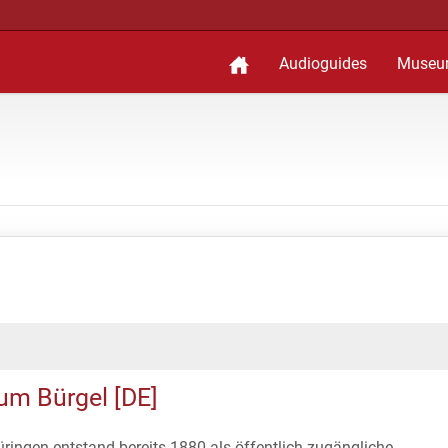
Audioguides
Museu
m Bürgel [DE]
ingen entstand bereits 1880 als öffentlich zugängliche