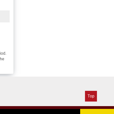
iod.
the
Top