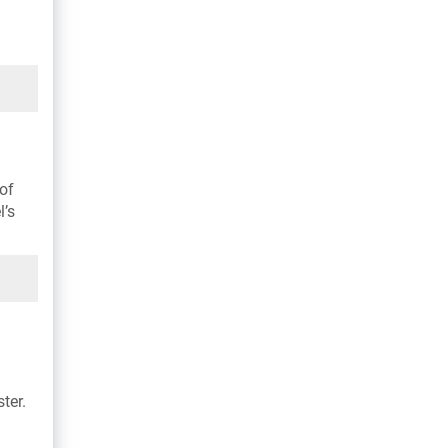
of
l’s
ter.