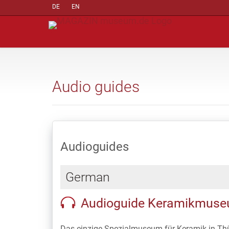
DE
EN
Audio guides
Audioguides
German
Audioguide Keramikmuseu
Das einzige Spezialmuseum für Keramik in Thür