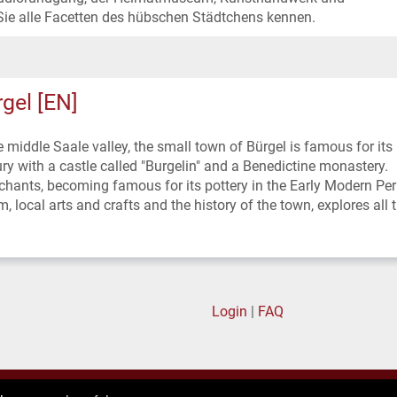
 Sie alle Facetten des hübschen Städtchens kennen.
gel [EN]
 middle Saale valley, the small town of Bürgel is famous for its
ury with a castle called "Burgelin" and a Benedictine monastery.
chants, becoming famous for its pottery in the Early Modern Per
 local arts and crafts and the history of the town, explores all 
Login
|
FAQ
Privacy policy
|
General terms of business