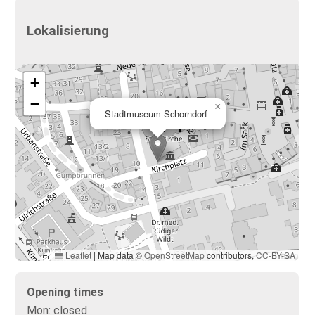
Lokalisierung
+
−
×
Stadtmuseum Schorndorf
Leaflet
|
Map data ©
OpenStreetMap
contributors,
CC-BY-SA
Opening times
Mon:
closed