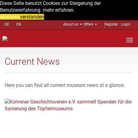
Diese Seite benutzt Cookies zur Steigerung der
Benutzererfahrung.
mehr erfahren.
ablehnen
verstanden
DE
EN
About us
Offers
Register
Login
Nav
auf
Current News
Here you can find all current museum news at a glance.