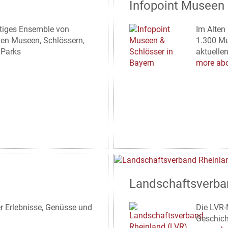
Infopoint Museen 
rtiges Ensemble von
Im Alten
nen Museen, Schlössern,
1.300 Mu
 Parks
aktuelle
more abo
Landschaftsverba
er Erlebnisse, Genüsse und
Die LVR-
Geschich