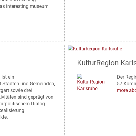
l as interesting museum
KulturRegion Karl
ist ein
Der Regi
 Städten und Gemeinden,
57 Kommu
gart sowie drei
more abo
tivitäten sind geprägt von
turpolitischem Dialog
Realisierung
kte.