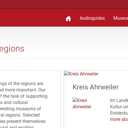
Audioguides
Museu
regions
ings of the regions are
Kreis Ahrweiler
d more important. Our
lf the task of supporting
Im Landk
es and cultural
Kultur un
teresting museums of
Entdecku
ral regions. Selected
more abo
ies present themselves
tural and exciting