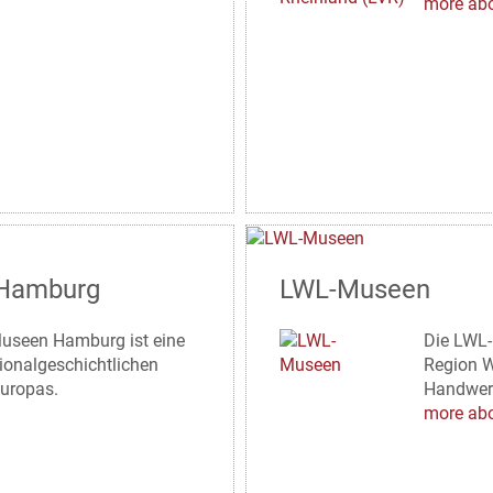
more abo
 Hamburg
LWL-Museen
Museen Hamburg ist eine
Die LWL-
gionalgeschichtlichen
Region W
uropas.
Handwerk
more abo