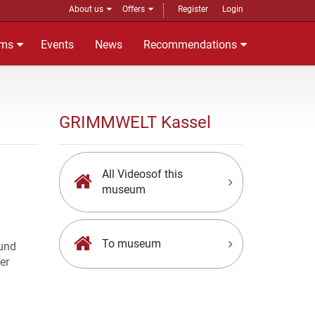
About us
Offers
Register
Login
ms
Events
News
Recommendations
GRIMMWELT Kassel
All Videosof this
museum
To museum
 und
er