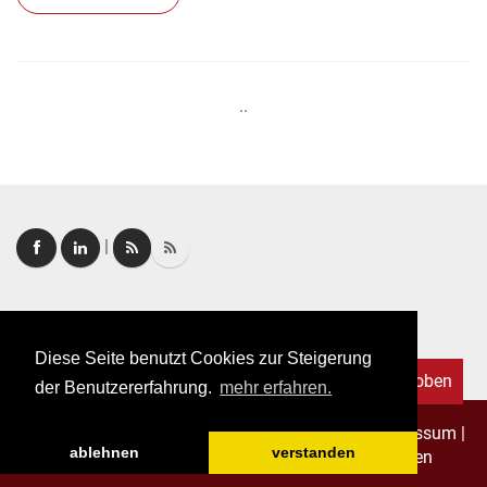
..
|
Login
|
FAQ
Diese Seite benutzt Cookies zur Steigerung
Nach oben
der Benutzererfahrung.
mehr erfahren.
Copyright © 2026. Alle Rechte vorbehalten.
–
Impressum
|
ablehnen
verstanden
Datenschutz
|
Allgemeine Geschäftsbedingungen