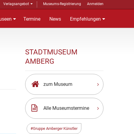
Verlagsangebot
Museums-Registrierung
Anmelden
useen
Termine
News
Empfehlungen
STADTMUSEUM
AMBERG
zum Museum
Alle Museumstermine
Gruppe Amberger Künstler