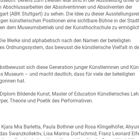
useum: Bereits zum zweiten Mal sind in der Ausstellung unter 
gen Abschlussarbeiten der Absolventinnen und Absolventen der
art (ABK Stuttgart) zu sehen. Die Idee zu dieser Ausstellungsre
n künstlerischen Positionen eine sichtbare Bühne in der Stadt
chen dem Museumsbetrieb und der Kunsthochschule zu ermöglic
Die Werke sind alphabetisch nach den Namen der beteiligten
es Ordnungssystem, das bewusst die künstlerische Vielfalt in d
elbstbewusst sich diese Generation junger Künstlerinnen und Kün
ns Museum – und macht deutlich, dass für viele der beteiligten
egonnen hat.
Diplom Bildende Kunst, Master of Education Künstlerisches Le
rper, Theorie und Poetik des Performativen.
 Kjara Mia Barletta, Paula Bothner und Rosa Klingelhöfer, Ahyu
das Swanzkollektiv, Lisa Marina Dorfschmid, Franz Leonard Elfe