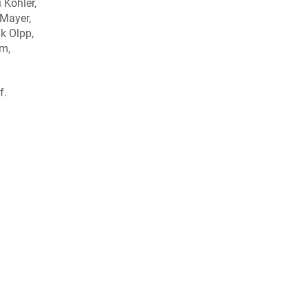
 Kohler,
 Mayer,
k Olpp,
um,
f.