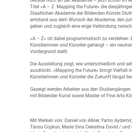
Gerade noch an der Akademie – jetzt schon im M
Titel »A – Z. Mapping the Future« die diesjähri
Staatlichen Akademie der Bildenden Künste Stuttg
entstand aus dem Wunsch der Akademie, den junge
geben und zugleich eine enge Verbindung zwis
»A – Z« ist dabei programmatisch zu verstehen: 
Künstlerinnen und Künstler gehängt – ein neutral
Vordergrund stellt.
Die Ausstellung zeigt, wie unterschiedlich und s
ausdrückt. »Mapping the Future« bringt Vielfalt i
Künstlerinnen und Künstler die Zukunft längst b
Gezeigt werden Arbeiten aus den Studiengängen 
mit Bildender Kunst sowie Master of Fine Arts Kö
Mit Werken von: Daniel von Alkier, Yamo Aydemir,
Tansu Coşkun, Marie Sina Celestina David / und 