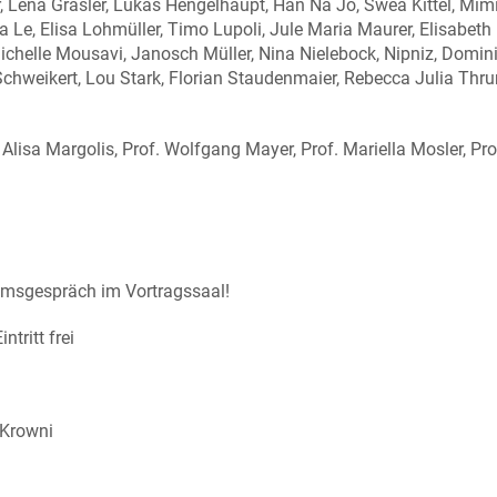
, Lena Grasler, Lukas Hengelhaupt, Han Na Jo, Swea Kittel, Mimi
 Le, Elisa Lohmüller, Timo Lupoli, Jule Maria Maurer, Elisabeth
ichelle Mousavi, Janosch Müller, Nina Nielebock, Nipniz, Domini
Schweikert, Lou Stark, Florian Staudenmaier, Rebecca Julia Thr
Alisa Margolis, Prof. Wolfgang Mayer, Prof. Mariella Mosler, Pro
iumsgespräch im Vortragssaal!
ntritt frei
 Krowni