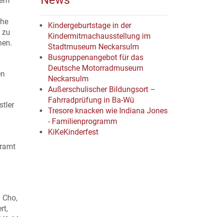
News
dem
ihe
Kindergeburtstage in der
 zu
Kindermitmachausstellung im
hen.
Stadtmuseum Neckarsulm
Busgruppenangebot für das
Deutsche Motorradmuseum
en
Neckarsulm
Außerschulischer Bildungsort –
Fahrradprüfung in Ba-Wü
stler
Tresore knacken wie Indiana Jones
- Familienprogramm
KiKeKinderfest
hramt
n Cho,
rt,