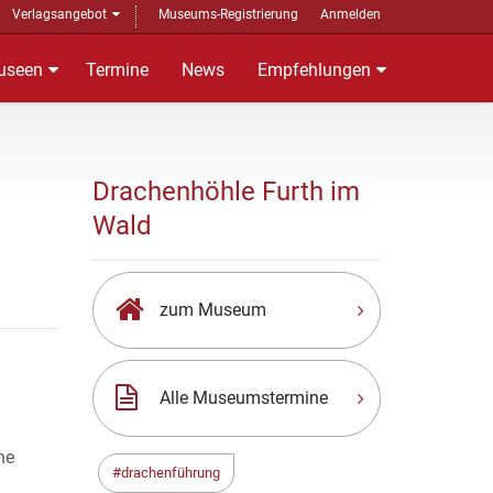
Verlagsangebot
Museums-Registrierung
Anmelden
useen
Termine
News
Empfehlungen
Drachenhöhle Furth im
Wald
zum Museum
Alle Museumstermine
ne
drachenführung