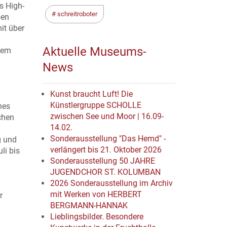
s High-
schreitroboter
ben
it über
Aktuelle Museums-
esem
News
Kunst braucht Luft! Die
Künstlergruppe SCHOLLE
hes
zwischen See und Moor | 16.09-
chen
14.02.
Sonderausstellung "Das Hemd" -
g und
verlängert bis 21. Oktober 2026
li bis
Sonderausstellung 50 JAHRE
JUGENDCHOR ST. KOLUMBAN
2026 Sonderausstellung im Archiv
mit Werken von HERBERT
r
BERGMANN-HANNAK
Lieblingsbilder. Besondere