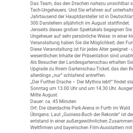
Das Team, das den Drachen nahezu unsichtbar steu
Tech-Ungeheuers. Und Sie erfahren auf unterhalt
Jahrtausend der Hauptdarsteller ist in Deutschla
300 Darstellern alljährlich im August stattfindet.
Jenseits dieses großen Spektakels begegnen Sie 
Ungeheuer auf sehr persönliche Weise: in einer 
Veranstaltung haben Sie die Möglichkeit, den Fur
Diese Veranstaltung ist für jedes Alter geeignet 
wesentlichen Inhalte der Präsentation sind unab
Als Besucher der Landesgartenschau erhalten Sie ve
Upgrade zu Ihrem Gartenschau-Ticket, das den 
allerdings „nur“ schlafend antreffen.
„Der Further Drache – Der Mythos lebt!“ findet s
Sonntag um 13.00 Uhr und um 14.30 Uhr. Ausgeno
Mitte August.
Dauer: ca. 45 Minuten
Ort: Die überdachte Park-Arena in Furth im Wald
Übrigens: Laut „Guiness-Buch der Rekorde“ ist der
entstand in einer außergewöhnlichen Zusammena
Weltfirmen und bayerischen Film-Ausstattern mit