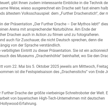
ert, gibt Ihnen zudem interessante Einblicke in die Technik de
same Weise, wieso ausgerechnet ein Drache seit fast einem hal
nds ältestem Volksschauspiel: dem „Further Drachenstich“, der m
in der Präsentation „Der Further Drache – Der Mythos lebt!“ di
kleinen Arena mit ansprechender Naturbühne. Am Ende der
ther Drachen auch in Action zu filmen und zu fotografieren.
- und auch für Zuschauer, die nicht Deutsch sprechen, denn die
hängig von der Sprache verständlich.
rbilligten Eintritt zu dieser Präsentation. Sie ist ein actionreic
Besuch des Museums „Drachenhöhle“ beinhaltet, wo Sie den Dra
tatt vom 22. Mai bis 5. Oktober 2025 jeweils am Mittwoch, Freita
mmen ist die Festspielsaison des „Drachenstichs“ von Ende Ju
 Further Drache der größte vierbeinige Schreitroboter der Welt. E
rbeit von bayerischen High-Tech-Unternehmen mit deutschen
 Hollywood-Erfahrung.