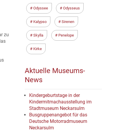
Odyssee
Odysseus
Kalypso
Sirenen
ar zu
Skylla
Penelope
das
Kirke
us
Aktuelle Museums-
News
Kindergeburtstage in der
Kindermitmachausstellung im
Stadtmuseum Neckarsulm
Busgruppenangebot für das
Deutsche Motorradmuseum
Neckarsulm