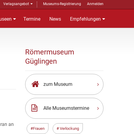
Verlagsangebot
Museums-Registrierung
Anmelden
useen
Termine
News
Empfehlungen
Römermuseum
Güglingen
zum Museum
Alle Museumstermine
aran an
Frauen
Verlockung