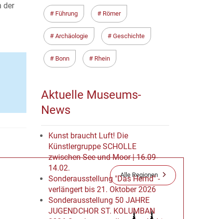
n der
Führung
Römer
Archäologie
Geschichte
Bonn
Rhein
Aktuelle Museums-
News
Kunst braucht Luft! Die
Künstlergruppe SCHOLLE
zwischen See und Moor | 16.09-
14.02.
Alle Regionen
Sonderausstellung "Das Hemd" -
verlängert bis 21. Oktober 2026
Sonderausstellung 50 JAHRE
JUGENDCHOR ST. KOLUMBAN