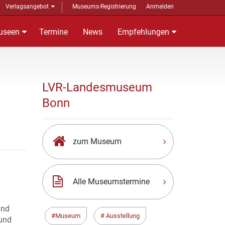
Verlagsangebot
Museums-Registrierung
Anmelden
useen
Termine
News
Empfehlungen
LVR-Landesmuseum
Bonn
zum Museum
Alle Museumstermine
und
Museum
Ausstellung
 und