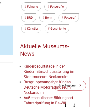
k –
Führung
Fotografie
BRD
Bonn
Fotograf
Künstler
Geschichte
Aktuelle Museums-
News
Kindergeburtstage in der
Kindermitmachausstellung im
Stadtmuseum Neckarsulm
Busgruppenangebot für das
Alle Regionen
Deutsche Motorradmuseum
Neckarsulm
Außerschulischer Bildungsort –
Fahrradprüfung in Ba-Wü