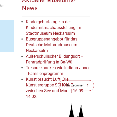
Aktuelle Museums-
de
News
Kindergeburtstage in der
Kindermitmachausstellung im
Stadtmuseum Neckarsulm
Busgruppenangebot für das
Deutsche Motorradmuseum
Neckarsulm
Außerschulischer Bildungsort –
Fahrradprüfung in Ba-Wü
Tresore knacken wie Indiana Jones
- Familienprogramm
Kunst braucht Luft! Die
Künstlergruppe SCHOLLE
Alle Regionen
zwischen See und Moor | 16.09-
14.02.