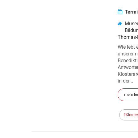
Termi
Museu
Bildu
Thomas-M
Wie lebt 
unserer m
Benedikt
Antworten
Klosterar
in der...
mehr le
Kloste