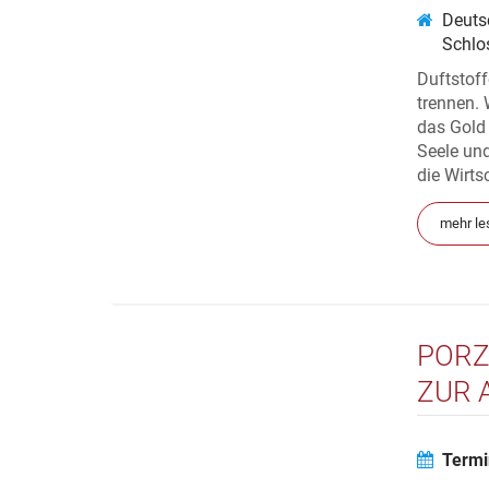
Deuts
Schlo
Duftstoff
trennen. 
das Gold 
Seele und
die Wirts
mehr le
PORZ
ZUR 
MYTH
Termi