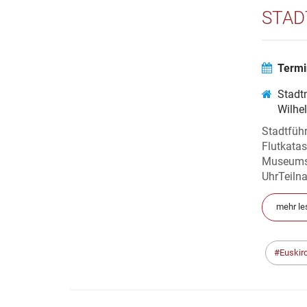
STAD
Termi
Stadt
Wilhe
Stadtführ
Flutkata
Museums
UhrTeilna
mehr le
Euskir