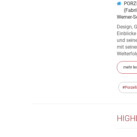
PORZE
(Fabri
Werner-Sc
Design, 
Einblicke
und seine
mit seine
Welterfol
mehr le
Porzel
HIGH