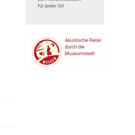
für jeden Ort
Akustische Reise
durch die
Museumswelt
M
U
E
M
S
U