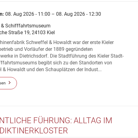
KIELER INNENSTADT“ – STADTRUNDG
EN SCHAUPLÄTZEN DER
n:
08. Aug 2026 - 11:00 – 08. Aug 2026 - 12:30
STRIALISIERUNG IN KIEL
- & Schifffahrtsmuseum
che Straße 19, 24103 Kiel
inenfabrik Schweffel & Howaldt war der erste Kieler
betrieb und Vorläufer der 1889 gegründeten
erke in Dietrichsdorf. Die Stadtführung des Kieler Stadt-
fffahrtsmuseums begibt sich zu den Standorten von
 & Howaldt und den Schauplätzen der Indust...
sen
NTLICHE FÜHRUNG: ALLTAG IM
DIKTINERKLOSTER