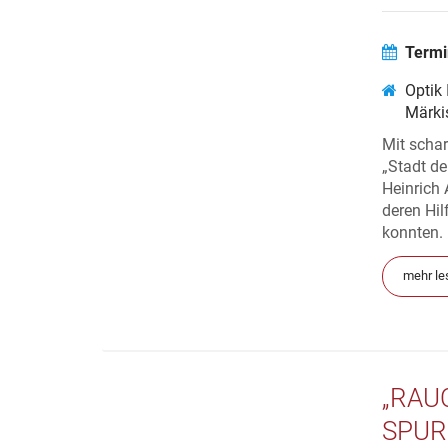
Termi
Optik
Märki
Mit scha
„Stadt de
Heinrich 
deren Hil
konnten. 
mehr le
„RAU
SPUR