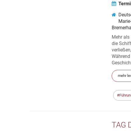
Termi
Deuts
Marie
Bremerh
Mehr als
die Schif
verließen
Während 
Geschicht
mehr le
Führun
TAG 