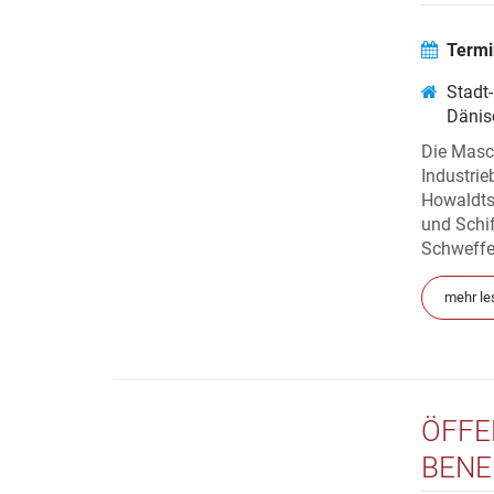
DIE 
ZU D
Termi
INDU
Stadt
Dänis
Die Masch
Industrie
Howaldtsw
und Schi
Schweffel
mehr le
ÖFFE
BENE