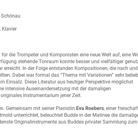
s Schönau
 Klavier
ch für die Trompeter und Komponisten eine neue Welt auf, eine We
rfügung stehende Tonraum konnte besser und vielfältiger genut
r erreicht. In der Folge entstanden Kompositionen, die nach un
ellten. Dabei war formal das “Thema mit Variationen” sehr belie
 Einsatz. Diese Literatur aus heutiger Perspektive möglichst
ine intensive Auseinandersetzung mit der damaligen
originales Instrumentarium jener Zeit.
 Gemeinsam mit seiner Pianistin
Eva Roebers
, einer freischa
tmold unterrichtet, beleuchtet Budde in der Matinee die damalig
edenste Originalinstrumente aus Buddes privater Sammlung zum