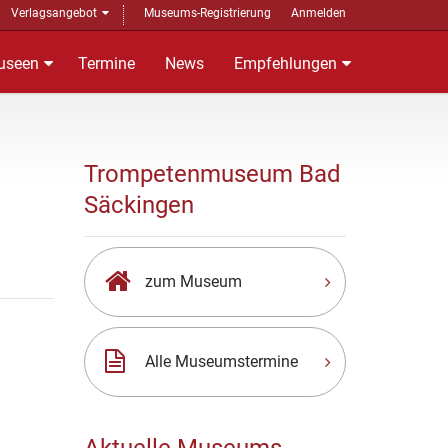
Verlagsangebot
Museums-Registrierung
Anmelden
useen
Termine
News
Empfehlungen
Trompetenmuseum Bad
Säckingen
zum Museum
Alle Museumstermine