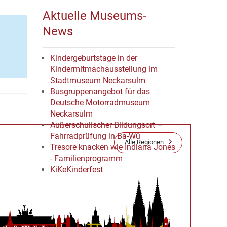
Aktuelle Museums-
News
Kindergeburtstage in der
Kindermitmachausstellung im
Stadtmuseum Neckarsulm
Busgruppenangebot für das
Deutsche Motorradmuseum
Neckarsulm
Außerschulischer Bildungsort –
Fahrradprüfung in Ba-Wü
Alle Regionen
Tresore knacken wie Indiana Jones
- Familienprogramm
KiKeKinderfest