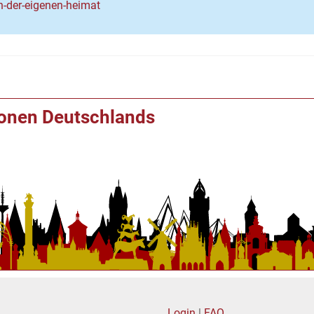
n-der-eigenen-heimat
ionen Deutschlands
Login
|
FAQ