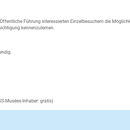
ffentliche Führung interessierten Einzelbesuchern die Möglichke
ichtigung kennenzulernen.
endig.
ASS-Musées-Inhaber: gratis)