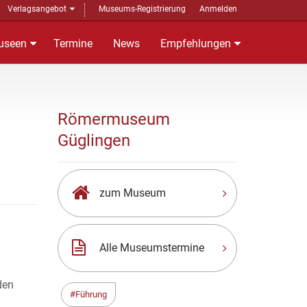
Verlagsangebot
Museums-Registrierung
Anmelden
useen
Termine
News
Empfehlungen
Römermuseum
Güglingen
zum Museum
Alle Museumstermine
den
Führung