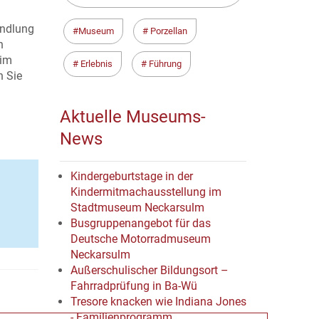
andlung
Museum
Porzellan
n
 im
Erlebnis
Führung
n Sie
Aktuelle Museums-
News
Kindergeburtstage in der
Kindermitmachausstellung im
Stadtmuseum Neckarsulm
Busgruppenangebot für das
Deutsche Motorradmuseum
Neckarsulm
Außerschulischer Bildungsort –
Fahrradprüfung in Ba-Wü
Tresore knacken wie Indiana Jones
- Familienprogramm