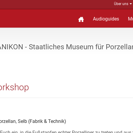
Über uns
Audioguides
M
NIKON - Staatliches Museum für Porzella
Workshop
ellan, Selb (Fabrik & Technik)
uch ein, in die Fußstapfen echter Porzelliner zu treten und aus 