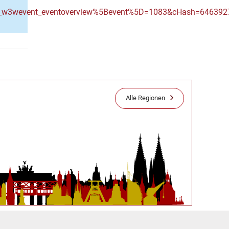
&tx_w3wevent_eventoverview%5Bevent%5D=1083&cHash=64639
Alle Regionen