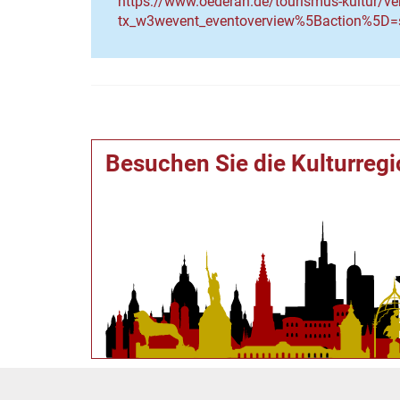
https://www.oederan.de/tourismus-kultur/ve
tx_w3wevent_eventoverview%5Baction%5D
Besuchen Sie die Kulturreg