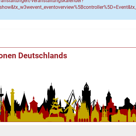
ranstaltungen/veranstaltungskalender?
=show&tx_w3wevent_eventoverview%5Bcontroller%5D=Event
ionen Deutschlands