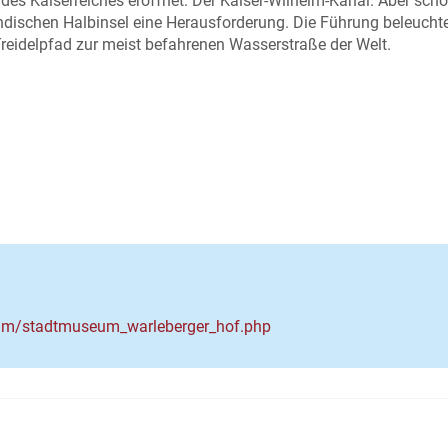
es Kaiserreiches eröffnet: Der Kaiser-Wilhelm-Kanal. Aber scho
ändischen Halbinsel eine Herausforderung. Die Führung beleuchte
reidelpfad zur meist befahrenen Wasserstraße der Welt.
seum/stadtmuseum_warleberger_hof.php